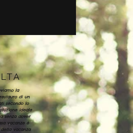
ALTA
roviamo la
restauro di un
ati secondo lo
luzione ideale
ra senza dover
casa vacanze è
della vacanza