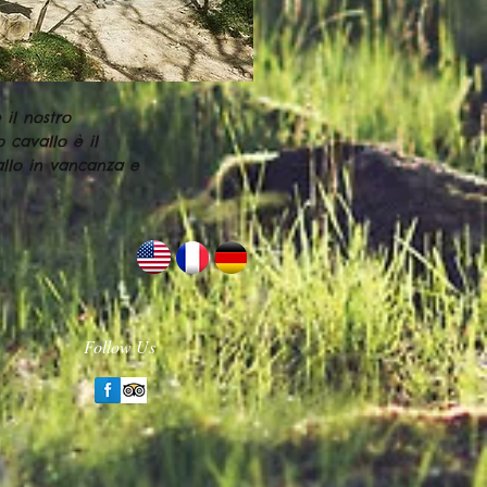
 il nostro
o cavallo è il
allo in vancanza e
Follow Us