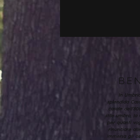
BE
In Umbria
splendida Ca
casale dell’8
stile umbro, l
per quanti vog
rinunciare all
immersa gli os