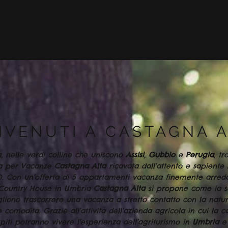
NVENUTI A CASTAGNA 
, nelle verdi colline che uniscono
Assisi
,
Gubbio
e
Perugia
, t
sa per Vacanze
Castagna Alta
ricavata dall’attento e sapiente 
00. Con un’offerta di 5 appartamenti vacanza finemente arred
a Country House in Umbria
Castagna Alta
si propone come la so
liono trascorrere una vacanza a stretto contatto con la natu
e comodità. Grazie all’attività dell’azienda agricola in cui la 
piti potranno vivere l’esperienza dell’agriturismo in
Umbria
e 