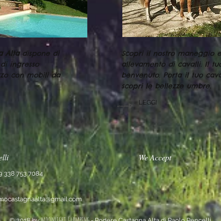
a Alta
dispone di
Scopri il nostro maneggio e
di ingresso
allevamento di cavalli. Il tu
zzo con mobili da
benvenuto. Porta il tuo cav
scopri le bellezze umbre.
LEGGI
lli
We Accept
9 338 753 7084
ismocastagnaalta@gmail.com
moonlight Glamping
© 2018 by
- Podere Castagna Alta di Paolo Pencelli