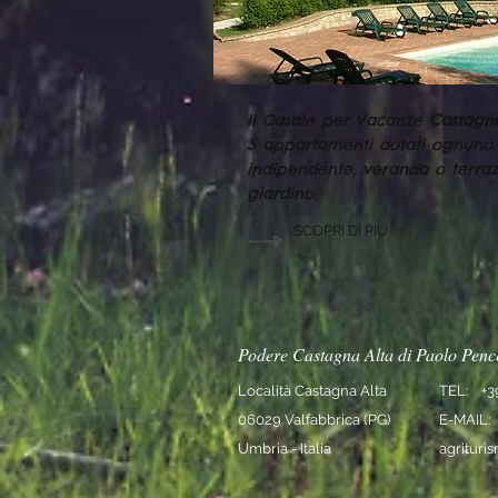
Il Casale per Vacanze
Castagn
5 appartamenti dotati ognuno 
indipendente, veranda o terra
giardino.
SCOPRI DI PIU
Podere Castagna Alta di Paolo Pence
Località Castagna Alta
TEL: +3
06029 Valfabbrica (PG)
E-MAIL:
Umbria - Italia
agritur